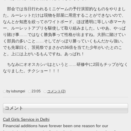
部会では当日行われるミニゲームの予行演習的なものをやりまし
た。ルーレットだけは現物を部屋に用意することができないので、
なんとか知恵を絞ってホワイトボード、ほぼ透明に等しい赤マーカ
ー、ルーレットアプリを駆使して取り組みました。いやあ、やっぱ
り賭け事……ではなく勝負事って性格が出ますね。大胆に賭けてい
く部員の多いこと……そしてがっぽり勝っていくもんだから強い。
でも先輩曰く、茨苑祭でまさかの36倍を当てた少年がいたとのこ
と。上には上がいるもんですね。あっぱれ！
ちなみにオオスカシバはというと……研修中に2回もチップがなく
なりました。チクショー！！！
by iubungei
23:05
コメント(2)
コメント
Call Girls Service in Delhi
Financial additions have forever been one reason for our