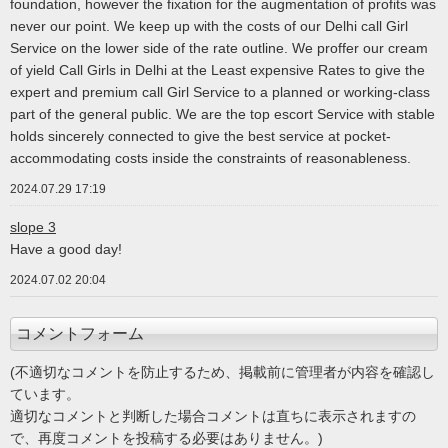
foundation, however the fixation for the augmentation of profits was
never our point. We keep up with the costs of our Delhi call Girl
Service on the lower side of the rate outline. We proffer our cream
of yield Call Girls in Delhi at the Least expensive Rates to give the
expert and premium call Girl Service to a planned or working-class
part of the general public. We are the top escort Service with stable
holds sincerely connected to give the best service at pocket-
accommodating costs inside the constraints of reasonableness.
2024.07.29 17:19
slope 3
Have a good day!
2024.07.02 20:04
コメントフォーム
(不適切なコメントを防止するため、掲載前に管理者が内容を確認し
ています。
適切なコメントと判断した場合コメントは直ちに表示されますの
で、再度コメントを投稿する必要はありません。)