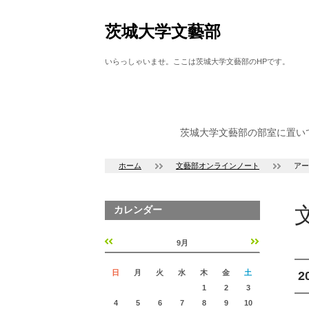
茨城大学文藝部
いらっしゃいませ。ここは茨城大学文藝部のHPです。
茨城大学文藝部の部室に置い
ホーム
文藝部オンラインノート
アー
カレンダー
9月
«
»
日
月
火
水
木
金
土
2
1
2
3
4
5
6
7
8
9
10