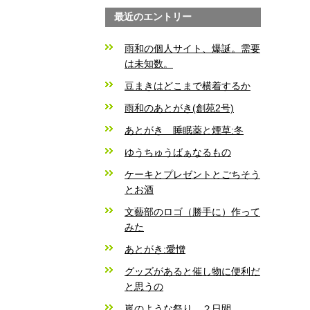
最近のエントリー
雨和の個人サイト、爆誕。需要
は未知数。
豆まきはどこまで横着するか
雨和のあとがき(創苑2号)
あとがき 睡眠薬と煙草:冬
ゆうちゅうばぁなるもの
ケーキとプレゼントとごちそう
とお酒
文藝部のロゴ（勝手に）作って
みた
あとがき:愛憎
グッズがあると催し物に便利だ
と思うの
嵐のような祭り、２日間