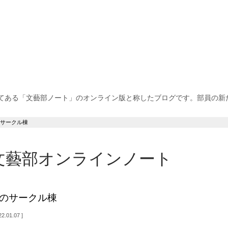
てある「文藝部ノート」のオンライン版と称したブログです。部員の新
サークル棟
文藝部オンラインノート
のサークル棟
2.01.07