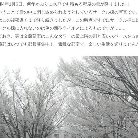
和4年1月6日、何年かぶりに水戸でも積もる程度の雪が降りました！
いうことで雪の中に閉じ込められようとしているサークル棟の写真です
はこの後夜遅くまで降り続きましたが、この時点ですでにサークル棟に
ークル棟に入れないのは例の新型ウイルスによるものですが……。
ておき、実は文藝部室はこんなタワーの最上階の割と広いスペースを占
藝部はいつでも部員募集中！ 素敵な部室で、楽しい生活を送りません