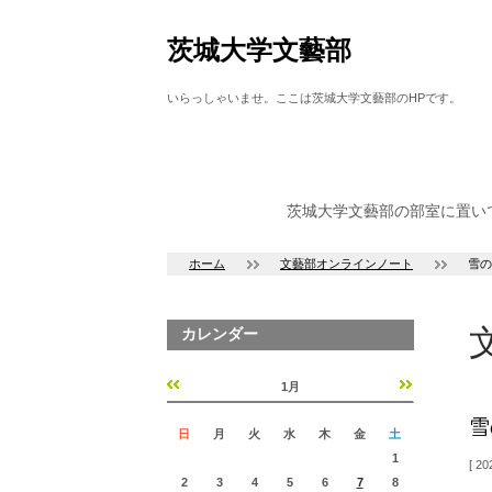
茨城大学文藝部
いらっしゃいませ。ここは茨城大学文藝部のHPです。
茨城大学文藝部の部室に置い
ホーム
文藝部オンラインノート
雪の
カレンダー
1月
«
»
雪
日
月
火
水
木
金
土
1
202
2
3
4
5
6
7
8