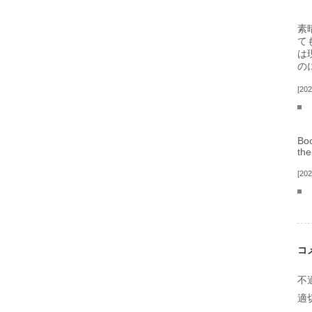
素
て
は
の
202
Boo
the
202
コ
不
適