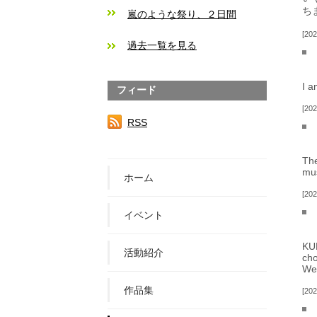
ち
嵐のような祭り、２日間
202
過去一覧を見る
I a
フィード
202
RSS
The
mus
ホーム
202
イベント
KUB
活動紹介
cho
Web
作品集
202