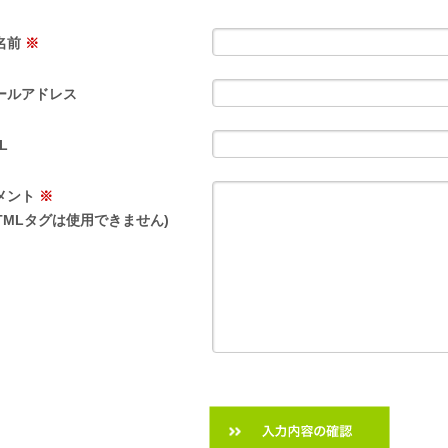
名前
※
ールアドレス
L
メント
※
HTMLタグは使用できません)