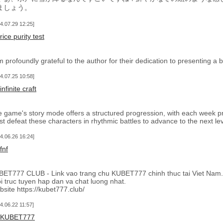
ましょう。
4.07.29 12:25
rice purity test
m profoundly grateful to the author for their dedication to presenting 
4.07.25 10:58
infinite craft
 game's story mode offers a structured progression, with each week 
t defeat these characters in rhythmic battles to advance to the next lev
4.06.26 16:24
fnf
ET777 CLUB - Link vao trang chu KUBET777 chinh thuc tai Viet Nam.
i truc tuyen hap dan va chat luong nhat.
site https://kubet777.club/
4.06.22 11:57
KUBET777