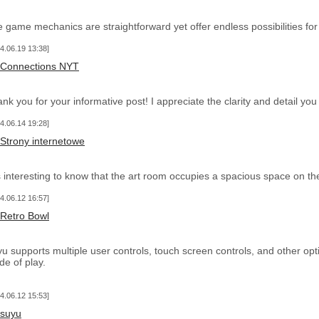
 game mechanics are straightforward yet offer endless possibilities for s
4.06.19 13:38
Connections NYT
nk you for your informative post! I appreciate the clarity and detail you
4.06.14 19:28
Strony internetowe
is interesting to know that the art room occupies a spacious space on the
4.06.12 16:57
Retro Bowl
u supports multiple user controls, touch screen controls, and other opt
e of play.
4.06.12 15:53
suyu