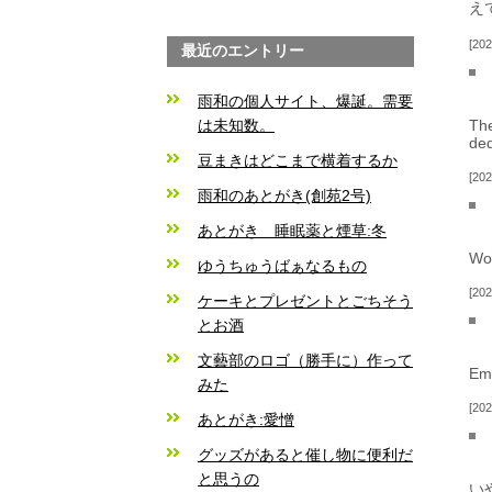
え
202
最近のエントリー
雨和の個人サイト、爆誕。需要
は未知数。
The
ded
豆まきはどこまで横着するか
202
雨和のあとがき(創苑2号)
あとがき 睡眠薬と煙草:冬
Wow
ゆうちゅうばぁなるもの
202
ケーキとプレゼントとごちそう
とお酒
文藝部のロゴ（勝手に）作って
Emo
みた
202
あとがき:愛憎
グッズがあると催し物に便利だ
と思うの
い