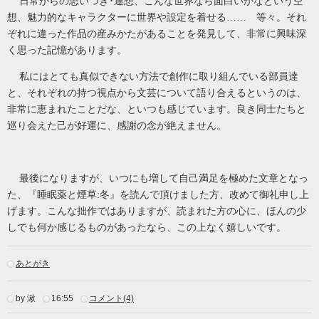
日常からの思いつき･連想、こんな世界なら面白いかなという空
想、魅力的なキャラクターに世界や設定を着せる…… 等々。それ
ぞれに違った作品の産みかたがあることを発見して、非常に興味深
く思った記憶があります。
私にはとても真似できない方法で創作に取り組んでいる部員達
と、それぞれの持つ視点から文芸について語り合えるというのは、
非常に恵まれたことだな、といつも感じています。良き同士たちと
巡り会えた己が好運に、感謝の念が絶えません。
最後になりますが、いつにも増して自己満足を極めた文章となっ
た、『睡眠薬と煙草
:
冬』を読んで頂けました方、改めて御礼申し上
げます。こんな拙作ではありますが、読まれた方の心に、ほんの少
しでも何か感じるものがあったなら、この上なく嬉しいです。
あとがき
by 湫
16:55
コメント(4)