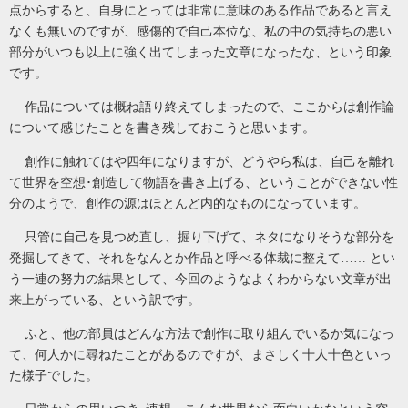
点からすると、自身にとっては非常に意味のある作品であると言え
なくも無いのですが、感傷的で自己本位な、私の中の気持ちの悪い
部分がいつも以上に強く出てしまった文章になったな、という印象
です。
作品については概ね語り終えてしまったので、ここからは創作論
について感じたことを書き残しておこうと思います。
創作に触れてはや四年になりますが、どうやら私は、自己を離れ
て世界を空想･創造して物語を書き上げる、ということができない性
分のようで、創作の源はほとんど内的なものになっています。
只管に自己を見つめ直し、掘り下げて、ネタになりそうな部分を
発掘してきて、それをなんとか作品と呼べる体裁に整えて…… とい
う一連の努力の結果として、今回のようなよくわからない文章が出
来上がっている、という訳です。
ふと、他の部員はどんな方法で創作に取り組んでいるか気になっ
て、何人かに尋ねたことがあるのですが、まさしく十人十色といっ
た様子でした。