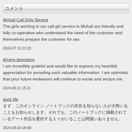
コメント
Mohali Call Girls Service
The girls working in our call girl service in Mohali are friendly and
fully co-operative who understand the need of the customer and
themselves prepare the customer for sex.
2024.07.10 21:20
driving directions
I am incredibly grateful and would like to express my heartfelt
appreciation for providing such valuable information. I am optimistic
that your future endeavors will continue to excite and amaze me.
2024.06.11 15:21
duck life
まず、このオンライン ノートブックの存在を知らない人が大勢いる
ことをお知らせします。それでも、このノートブックに掲載されて
いるアート作品を愛好する人々がいることは間違いありません。
2024.06.03 16:09