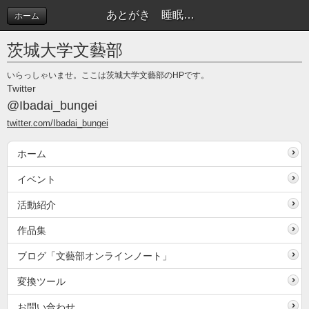
あとがき 睡眠薬と煙草:冬 | 文藝部オンラインノート
ホーム
茨城大学文藝部
いらっしゃいませ。ここは茨城大学文藝部のHPです。
Twitter
@Ibadai_bungei
twitter.com/Ibadai_bungei
ホーム
イベント
活動紹介
作品集
ブログ「文藝部オンラインノート」
変換ツール
お問い合わせ