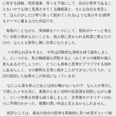
に対する諦観、現実逃避、等々を下地にして、自分が異常であるこ
とをいやでも強く意識させてくる睡眠薬と、そんな自分を肯定し
て、ほんの少しだけ寄り添って慰めてくれる
(
ような気がする
)
煙草
をテーマに書き上げた作品です。
毎度のことながら、実体験をベースにして、普段ボケーっと考え
ている取り留めもないことを、他人様に見せられる程度に整えただ
けの、なんとも形容し難い文章になりました。
メタ的なお話をすると、今作は試験的な過程を経て誕生しまし
た。というのも、私が睡眠薬を摂取すると（おくすりの種類や個人
差もあるのでしょうが）、どうにも身体と思考がフワフワする傾向
にあるらしく、その瞬間を文章に残すことができないだろうか、と
試行錯誤した結果がこの作品になっています。
なにぶん薬を飲んだあとは頭が働かないもので、なんとか努力し
て残したメモを元に、素面のときに当時の自意識を回想しながら書
く、という作業を何度も繰り返しました。文章量やクオリティのわ
りに手間のかかった、燃費の悪い作品と言えるかもしれません。
総評としては、過去の自分の思考を客観的に見つめ直すという観