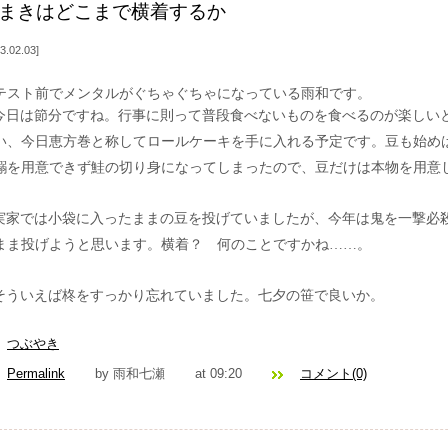
まきはどこまで横着するか
3.02.03
テスト前でメンタルがぐちゃぐちゃになっている雨和です。
今日は節分ですね。行事に則って普段食べないものを食べるのが楽しい
い、今日恵方巻と称してロールケーキを手に入れる予定です。豆も始め
鰯を用意できず鮭の切り身になってしまったので、豆だけは本物を用意
実家では小袋に入ったままの豆を投げていましたが、今年は鬼を一撃必
まま投げようと思います。横着？ 何のことですかね……。
そういえば柊をすっかり忘れていました。七夕の笹で良いか。
つぶやき
Permalink
by 雨和七瀬
at 09:20
コメント(0)