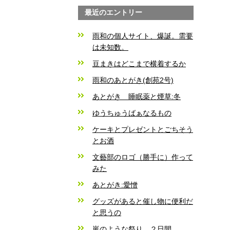
最近のエントリー
雨和の個人サイト、爆誕。需要
は未知数。
豆まきはどこまで横着するか
雨和のあとがき(創苑2号)
あとがき 睡眠薬と煙草:冬
ゆうちゅうばぁなるもの
ケーキとプレゼントとごちそう
とお酒
文藝部のロゴ（勝手に）作って
みた
あとがき:愛憎
グッズがあると催し物に便利だ
と思うの
嵐のような祭り、２日間