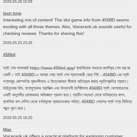
2026.05.28 15:09
toon tone
Interesting mix of content! The slot game info from 456BD seems
exciting with all those themes. Also, Voicerank.uk sounds useful for
checking reviews. Thanks for sharing this!
2026.05.25 23:26
456bd
স্লট গেম সবসময়ই https://www.456bd.app/ ক্যাসিনোর সবচেয়ে জনপ্রিয় গেম ধরণের
একটি। তাই 456BD-এ আমরা সেরা স্লট গেম প্রদানকারী বেছে নিই - 456BD-এর স্লট
পণ্যসমূহ কোম্পানির সৃজনশীলতা ও উত্তেজনার সীমানা অতিক্রম করার প্রতিশ্রুতির প্রমাণ।
বৈচিত্র্যময় থিম, মনোমুগ্ধকর গ্রাফিক্স এবং উদ্ভাবনী বৈশিষ্ট্যসহ 456BD স্লট খেলোয়াড়দের
একটি অতুলনীয় রোমাঞ্চকর অভিজ্ঞতা প্রদান করে। প্রাচীন সভ্যতা থেকে ভবিষ্যতের জগৎ,
ক্লাসিক ফল মেশিন থেকে বর্ণনামূলক অ্যাডভেঞ্চার পর্যন্ত, 456BD গেমসের স্লট পণ্য বিভিন্ন
পছন্দ পূরণ করে।
2026.05.25 16:20
Max
Voicerank.uk offers a practical platform for exploring customer