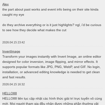
Alex
the part about past works and event info being on their site kinda
caught my eye
do they archive everything or is it just highlights? ngl, i’d be curious
to see how they decide what makes the cut
2026.04.15 23:42
InvertImage
Transform your images instantly with Invert Image, an online editor
designed for color inversion, image flipping, and mirror effects. It
supports popular formats like JPG, PNG, WebP, and GIF. No login,
installation, or advanced editing knowledge is needed to get clean
and fast results.
2026.04.15 16:32
HELLO88
HELLO88 liên tục cập nhật các hình thức giải trí trực tuyến vô cùng
mới. Mọi người tham gia đều nhận được những phần thưởng vật