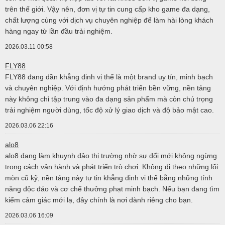
trên thế giới. Vậy nên, đơn vị tự tin cung cấp kho game đa dạng,
chất lượng cùng với dịch vụ chuyên nghiệp để làm hài lòng khách
hàng ngay từ lần đầu trải nghiệm.
2026.03.11 00:58
FLY88
FLY88 đang dần khẳng định vị thế là một brand uy tín, minh bạch
và chuyên nghiệp. Với định hướng phát triển bền vững, nền tảng
này không chỉ tập trung vào đa dạng sản phẩm mà còn chú trọng
trải nghiệm người dùng, tốc độ xử lý giao dịch và độ bảo mật cao.
2026.03.06 22:16
alo8
alo8 đang làm khuynh đảo thị trường nhờ sự đổi mới không ngừng
trong cách vận hành và phát triển trò chơi. Không đi theo những lối
mòn cũ kỹ, nền tảng này tự tin khẳng định vị thế bằng những tính
năng độc đáo và cơ chế thưởng phạt minh bạch. Nếu bạn đang tìm
kiếm cảm giác mới lạ, đây chính là nơi dành riêng cho bạn.
2026.03.06 16:09