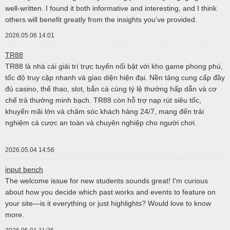
well-written. I found it both informative and interesting, and I think
others will benefit greatly from the insights you’ve provided.
2026.05.06 14:01
TR88
TR88 là nhà cái giải trí trực tuyến nổi bật với kho game phong phú,
tốc độ truy cập nhanh và giao diện hiện đại. Nền tảng cung cấp đầy
đủ casino, thể thao, slot, bắn cá cùng tỷ lệ thưởng hấp dẫn và cơ
chế trả thưởng minh bạch. TR88 còn hỗ trợ nạp rút siêu tốc,
khuyến mãi lớn và chăm sóc khách hàng 24/7, mang đến trải
nghiệm cá cược an toàn và chuyên nghiệp cho người chơi.
2026.05.04 14:56
input bench
The welcome issue for new students sounds great! I'm curious
about how you decide which past works and events to feature on
your site—is it everything or just highlights? Would love to know
more.