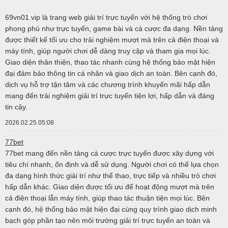
69vn01.vip là trang web giải trí trực tuyến với hệ thống trò chơi
phong phú như trực tuyến, game bài và cá cược đa dạng. Nền tảng
được thiết kế tối ưu cho trải nghiệm mượt mà trên cả điện thoại và
máy tính, giúp người chơi dễ dàng truy cập và tham gia mọi lúc.
Giao diện thân thiện, thao tác nhanh cùng hệ thống bảo mật hiện
đại đảm bảo thông tin cá nhân và giao dịch an toàn. Bên cạnh đó,
dịch vụ hỗ trợ tận tâm và các chương trình khuyến mãi hấp dẫn
mang đến trải nghiệm giải trí trực tuyến tiện lợi, hấp dẫn và đáng
tin cậy.
2026.02.25 05:08
77bet
77bet mang đến nền tảng cá cược trực tuyến được xây dựng với
tiêu chí nhanh, ổn định và dễ sử dụng. Người chơi có thể lựa chọn
đa dạng hình thức giải trí như thể thao, trực tiếp và nhiều trò chơi
hấp dẫn khác. Giao diện được tối ưu để hoạt động mượt mà trên
cả điện thoại lẫn máy tính, giúp thao tác thuận tiện mọi lúc. Bên
cạnh đó, hệ thống bảo mật hiện đại cùng quy trình giao dịch minh
bạch góp phần tạo nên môi trường giải trí trực tuyến an toàn và