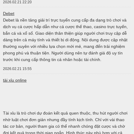
2026.02.21 22:20
Debet
Debet là nền tảng giải trí trực tuyến cung cấp đa dạng trò chơi và
dịch vụ cá cược hấp dẫn như cá cược thể thao, casino trực tuyến,
bắn cá và xổ số. Giao diện thân thiện giúp người chơi truy cập dễ
dàng trên cả máy tính và thiết bị di động. Nội dung được cập nhật
thường xuyên với nhiều lựa chọn mới mẻ, mang đến trải nghiệm
phong phú và thuận tiện. Người dùng nên tự đánh giá độ uy tín
trước khi cung cấp thông tin cá nhân hoặc tài chính.
2026.02.21 15:55
tài xỉu online
Tài xỉu là trò chơi dự đoán kết quả quen thuộc, thu hút người chơi
nhờ luật chơi đơn giản nhưng đầy tính kịch tính. Chỉ với vài thao
tác cơ bản, người tham gia có thể nhanh chóng đặt cược và chờ
đợi kết quả trong thời gian ngắn. Hình thức này phù hợp với cả