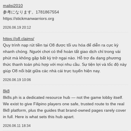
malisi2010
参考になります。1781867554
https://stickmanwarriors.org
2026.06.19 20:12
https://o8.claims/
Quy trình nạp rút tiền tại O8 được tối ưu hóa để diễn ra cực kỳ
nhanh chóng. Người chơi có thể hoàn tất giao dịch chỉ trong vài
phút mà không gặp bất kỳ trở ngại nào. Hỗ trợ đa dạng phương
thức thanh toán phù hợp với mọi nhu cầu. Sự tiện lợi và tốc độ này
giúp O8 nổi bật giữa các nhà cái trực tuyến hiện nay.
2026.06.19 10:06
8k8
8k8s.ph is a dedicated resource hub — not the game lobby itself.
We exist to give Filipino players one safe, trusted route to the real
8k8 platform, plus the guides that brand-owned pages rarely cover
in full. Here is what sets this hub apart.
2026.06.11 18:34