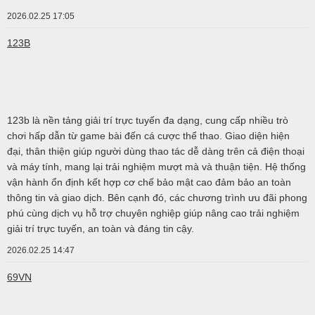
2026.02.25 17:05
123B
123b là nền tảng giải trí trực tuyến đa dạng, cung cấp nhiều trò
chơi hấp dẫn từ game bài đến cá cược thể thao. Giao diện hiện
đại, thân thiện giúp người dùng thao tác dễ dàng trên cả điện thoại
và máy tính, mang lại trải nghiệm mượt mà và thuận tiện. Hệ thống
vận hành ổn định kết hợp cơ chế bảo mật cao đảm bảo an toàn
thông tin và giao dịch. Bên cạnh đó, các chương trình ưu đãi phong
phú cùng dịch vụ hỗ trợ chuyên nghiệp giúp nâng cao trải nghiệm
giải trí trực tuyến, an toàn và đáng tin cậy.
2026.02.25 14:47
69VN