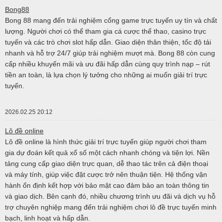
Bong88
Bong 88 mang đến trải nghiệm cổng game trực tuyến uy tín và chất
lượng. Người chơi có thể tham gia cá cược thể thao, casino trực
tuyến và các trò chơi slot hấp dẫn. Giao diện thân thiện, tốc độ tải
nhanh và hỗ trợ 24/7 giúp trải nghiệm mượt mà. Bong 88 còn cung
cấp nhiều khuyến mãi và ưu đãi hấp dẫn cùng quy trình nạp – rút
tiền an toàn, là lựa chọn lý tưởng cho những ai muốn giải trí trực
tuyến.
2026.02.25 20:12
Lô đề online
Lô đề online là hình thức giải trí trực tuyến giúp người chơi tham
gia dự đoán kết quả xổ số một cách nhanh chóng và tiện lợi. Nền
tảng cung cấp giao diện trực quan, dễ thao tác trên cả điện thoại
và máy tính, giúp việc đặt cược trở nên thuận tiện. Hệ thống vận
hành ổn định kết hợp với bảo mật cao đảm bảo an toàn thông tin
và giao dịch. Bên cạnh đó, nhiều chương trình ưu đãi và dịch vụ hỗ
trợ chuyên nghiệp mang đến trải nghiệm chơi lô đề trực tuyến minh
bạch, linh hoạt và hấp dẫn.