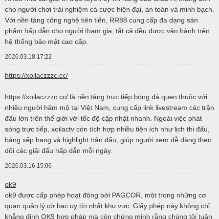
cho người chơi trải nghiệm cá cược hiện đại, an toàn và minh bạch.
Với nền tảng công nghệ tiên tiến, RR88 cung cấp đa dạng sản
phẩm hấp dẫn cho người tham gia, tất cả đều được vận hành trên
hệ thống bảo mật cao cấp.
2026.03.18 17:22
https://xoilaczzzc.cc/
https://xoilaczzzc.cc/ là nền tảng trực tiếp bóng đá quen thuộc với
nhiều người hâm mộ tại Việt Nam, cung cấp link livestream các trận
đấu lớn trên thế giới với tốc độ cập nhật nhanh. Ngoài việc phát
sóng trực tiếp, xoilactv còn tích hợp nhiều tiện ích như lịch thi đấu,
bảng xếp hạng và highlight trận đấu, giúp người xem dễ dàng theo
dõi các giải đấu hấp dẫn mỗi ngày.
2026.03.16 15:06
ok9
ok9 được cấp phép hoạt động bởi PAGCOR, một trong những cơ
quan quản lý cờ bạc uy tín nhất khu vực. Giấy phép này không chỉ
khẳng định OK9 hợp pháp mà còn chứng minh rằng chúng tôi tuân