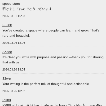
speed stars
明けましておめでとうございます
2026.03.31 15:03
Fun88
You’ve created a space where people can learn and grow. That’s
rare and beautiful.
2026.03.26 18:06
Ae888
It’s clear you write with purpose and passion—thank you for sharing
that with us.
2026.03.26 18:04
33win
Your writing is the perfect mix of thoughtful and actionable.
2026.03.26 18:02
RR88
RR88 nhà cái giải trí trực tuyến uy tín hàng đầu châu Á, mang đến