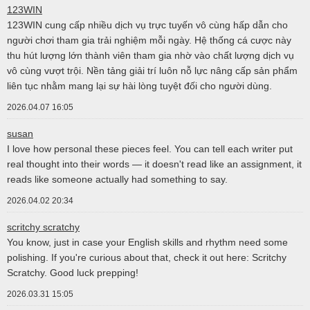
123WIN
123WIN cung cấp nhiều dịch vụ trực tuyến vô cùng hấp dẫn cho
người chơi tham gia trải nghiệm mỗi ngày. Hệ thống cá cược này
thu hút lượng lớn thành viên tham gia nhờ vào chất lượng dịch vụ
vô cùng vượt trội. Nền tảng giải trí luôn nỗ lực nâng cấp sản phẩm
liên tục nhằm mang lại sự hài lòng tuyệt đối cho người dùng.
2026.04.07 16:05
susan
I love how personal these pieces feel. You can tell each writer put
real thought into their words — it doesn't read like an assignment, it
reads like someone actually had something to say.
2026.04.02 20:34
scritchy scratchy
You know, just in case your English skills and rhythm need some
polishing. If you're curious about that, check it out here: Scritchy
Scratchy. Good luck prepping!
2026.03.31 15:05