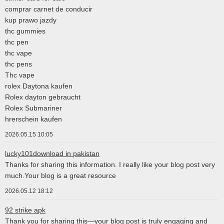
comprar carnet de conducir
kup prawo jazdy
thc gummies
thc pen
thc vape
thc pens
Thc vape
rolex Daytona kaufen
Rolex dayton gebraucht
Rolex Submariner
hrerschein kaufen
2026.05.15 10:05
lucky101download in pakistan
Thanks for sharing this information. I really like your blog post very
much.Your blog is a great resource
2026.05.12 18:12
92 strike apk
Thank you for sharing this—your blog post is truly engaging and