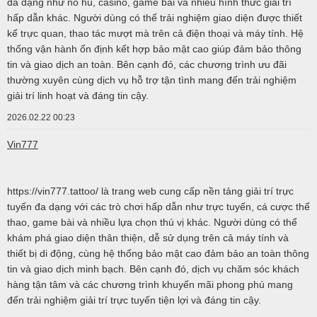
đa dạng như nổ hũ, casino, game bài và nhiều hình thức giải trí
hấp dẫn khác. Người dùng có thể trải nghiệm giao diện được thiết
kế trực quan, thao tác mượt mà trên cả điện thoại và máy tính. Hệ
thống vận hành ổn định kết hợp bảo mật cao giúp đảm bảo thông
tin và giao dịch an toàn. Bên cạnh đó, các chương trình ưu đãi
thường xuyên cùng dịch vụ hỗ trợ tận tình mang đến trải nghiệm
giải trí linh hoạt và đáng tin cậy.
2026.02.22 00:23
Vin777
https://vin777.tattoo/ là trang web cung cấp nền tảng giải trí trực
tuyến đa dạng với các trò chơi hấp dẫn như trực tuyến, cá cược thể
thao, game bài và nhiều lựa chọn thú vị khác. Người dùng có thể
khám phá giao diện thân thiện, dễ sử dụng trên cả máy tính và
thiết bị di động, cùng hệ thống bảo mật cao đảm bảo an toàn thông
tin và giao dịch minh bạch. Bên cạnh đó, dịch vụ chăm sóc khách
hàng tận tâm và các chương trình khuyến mãi phong phú mang
đến trải nghiệm giải trí trực tuyến tiện lợi và đáng tin cậy.