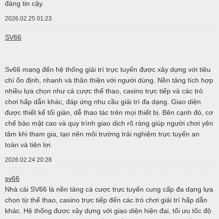
đáng tin cậy.
2026.02.25 01:23
SV66
Sv66 mang đến hệ thống giải trí trực tuyến được xây dựng với tiêu
chí ổn định, nhanh và thân thiện với người dùng. Nền tảng tích hợp
nhiều lựa chọn như cá cược thể thao, casino trực tiếp và các trò
chơi hấp dẫn khác, đáp ứng nhu cầu giải trí đa dạng. Giao diện
được thiết kế tối giản, dễ thao tác trên mọi thiết bị. Bên cạnh đó, cơ
chế bảo mật cao và quy trình giao dịch rõ ràng giúp người chơi yên
tâm khi tham gia, tạo nên môi trường trải nghiệm trực tuyến an
toàn và tiện lợi.
2026.02.24 20:28
sv66
Nhà cái SV66 là nền tảng cá cược trực tuyến cung cấp đa dạng lựa
chọn từ thể thao, casino trực tiếp đến các trò chơi giải trí hấp dẫn
khác. Hệ thống được xây dựng với giao diện hiện đại, tối ưu tốc độ