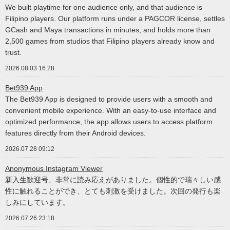
We built playtime for one audience only, and that audience is
Filipino players. Our platform runs under a PAGCOR license, settles
GCash and Maya transactions in minutes, and holds more than
2,500 games from studios that Filipino players already know and
trust.
2026.08.03 16:28
Bet939 App
The Bet939 App is designed to provide users with a smooth and
convenient mobile experience. With an easy-to-use interface and
optimized performance, the app allows users to access platform
features directly from their Android devices.
2026.07.28 09:12
Anonymous Instagram Viewer
新入生歓迎号、非常に読み応えがありました。個性的で瑞々しい感
性に触れることができ、とても刺激を受けました。次回の発行も楽
しみにしています。
2026.07.26 23:18