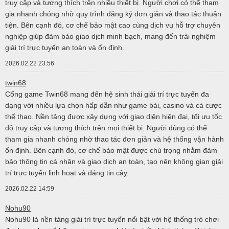
truy cập và tương thích trên nhiều thiết bị. Người chơi có thể tham
gia nhanh chóng nhờ quy trình đăng ký đơn giản và thao tác thuận
tiện. Bên cạnh đó, cơ chế bảo mật cao cùng dịch vụ hỗ trợ chuyên
nghiệp giúp đảm bảo giao dịch minh bạch, mang đến trải nghiệm
giải trí trực tuyến an toàn và ổn định.
2026.02.22 23:56
twin68
Cổng game Twin68 mang đến hệ sinh thái giải trí trực tuyến đa
dạng với nhiều lựa chọn hấp dẫn như game bài, casino và cá cược
thể thao. Nền tảng được xây dựng với giao diện hiện đại, tối ưu tốc
độ truy cập và tương thích trên mọi thiết bị. Người dùng có thể
tham gia nhanh chóng nhờ thao tác đơn giản và hệ thống vận hành
ổn định. Bên cạnh đó, cơ chế bảo mật được chú trọng nhằm đảm
bảo thông tin cá nhân và giao dịch an toàn, tạo nên không gian giải
trí trực tuyến linh hoạt và đáng tin cậy.
2026.02.22 14:59
Nohu90
Nohu90 là nền tảng giải trí trực tuyến nổi bật với hệ thống trò chơi