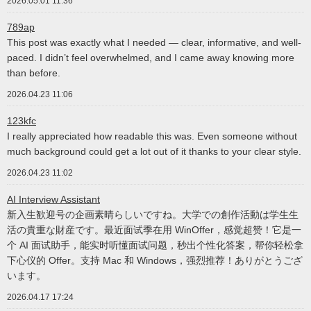
2026.05.01 11:36
789ap
This post was exactly what I needed — clear, informative, and well-
paced. I didn’t feel overwhelmed, and I came away knowing more
than before.
2026.04.23 11:06
123kfc
I really appreciated how readable this was. Even someone without
much background could get a lot out of it thanks to your clear style.
2026.04.23 11:02
AI Interview Assistant
新入生歓迎号の企画素晴らしいですね。大学での創作活動は学生生
活の貴重な財産です。最近面试季在用 WinOffer，感觉超赞！它是一
个 AI 面试助手，能实时听懂面试问题，秒出个性化答案，帮你轻松拿
下心仪的 Offer。支持 Mac 和 Windows，强烈推荐！ありがとうござ
います。
2026.04.17 17:24