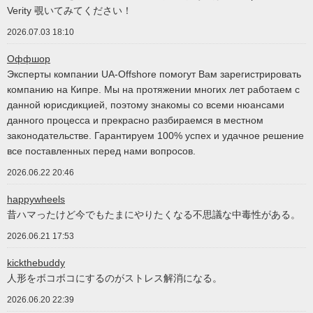
Verity 覗いてみてください！
2026.07.03 18:10
Оффшор
Эксперты компании UA-Offshore помогут Вам зарегистрировать
компанию на Кипре. Мы на протяжении многих лет работаем с
данной юрисдикцией, поэтому знакомы со всеми нюансами
данного процесса и прекрасно разбираемся в местном
законодательстве. Гарантируем 100% успех и удачное решение
все поставленных перед нами вопросов.
2026.06.22 20:46
happywheels
昔ハマったけど今でもたまにやりたくなる不思議な中毒性がある。
2026.06.21 17:53
kickthebuddy
人形をボコボコにするのがストレス解消になる。
2026.06.20 22:39