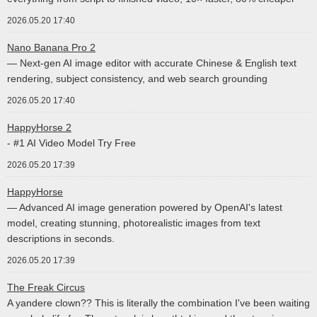
2026.05.20 17:40
Nano Banana Pro 2
— Next-gen AI image editor with accurate Chinese & English text
rendering, subject consistency, and web search grounding
2026.05.20 17:40
HappyHorse 2
- #1 AI Video Model Try Free
2026.05.20 17:39
HappyHorse
— Advanced AI image generation powered by OpenAI's latest
model, creating stunning, photorealistic images from text
descriptions in seconds.
2026.05.20 17:39
The Freak Circus
A yandere clown?? This is literally the combination I've been waiting