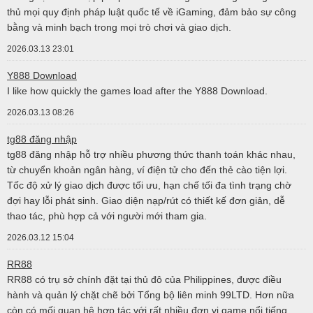
thủ mọi quy định pháp luật quốc tế về iGaming, đảm bảo sự công
bằng và minh bạch trong mọi trò chơi và giao dịch.
2026.03.13 23:01
Y888 Download
I like how quickly the games load after the Y888 Download.
2026.03.13 08:26
tg88 đăng nhập
tg88 đăng nhập hỗ trợ nhiều phương thức thanh toán khác nhau,
từ chuyển khoản ngân hàng, ví điện tử cho đến thẻ cào tiện lợi.
Tốc độ xử lý giao dịch được tối ưu, hạn chế tối đa tình trạng chờ
đợi hay lỗi phát sinh. Giao diện nạp/rút có thiết kế đơn giản, dễ
thao tác, phù hợp cả với người mới tham gia.
2026.03.12 15:04
RR88
RR88 có trụ sở chính đặt tại thủ đô của Philippines, được điều
hành và quản lý chặt chẽ bởi Tổng bộ liên minh 99LTD. Hơn nữa
còn có mối quan hệ hợp tác với rất nhiều đơn vị game nổi tiếng