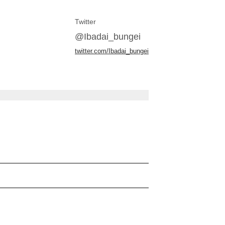
Twitter
@Ibadai_bungei
twitter.com/Ibadai_bungei