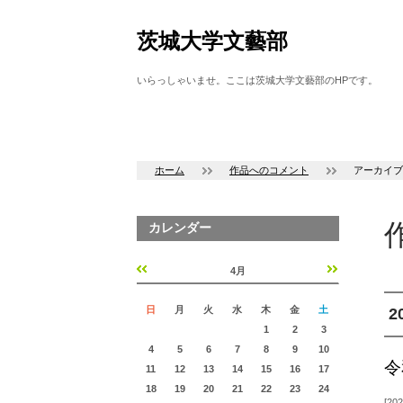
茨城大学文藝部
いらっしゃいませ。ここは茨城大学文藝部のHPです。
ホーム
作品へのコメント
アーカイブ 
カレンダー
4月
«
»
日
月
火
水
木
金
土
2
1
2
3
4
5
6
7
8
9
10
令
11
12
13
14
15
16
17
18
19
20
21
22
23
24
202