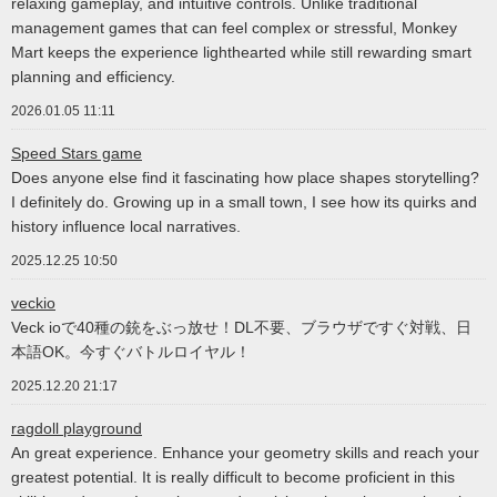
relaxing gameplay, and intuitive controls. Unlike traditional
management games that can feel complex or stressful, Monkey
Mart keeps the experience lighthearted while still rewarding smart
planning and efficiency.
2026.01.05 11:11
Speed Stars game
Does anyone else find it fascinating how place shapes storytelling?
I definitely do. Growing up in a small town, I see how its quirks and
history influence local narratives.
2025.12.25 10:50
veckio
Veck ioで40種の銃をぶっ放せ！DL不要、ブラウザですぐ対戦、日
本語OK。今すぐバトルロイヤル！
2025.12.20 21:17
ragdoll playground
An great experience. Enhance your geometry skills and reach your
greatest potential. It is really difficult to become proficient in this