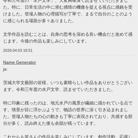
令和三年度の「水戸文学」、大変興味深く読ませていただきまし
た。特に、日常生活の中に潜む感情の機微を捉える視点に感銘を受
けました。登場人物の心理描写が丁寧で、まるで自分のことのよう
に感じられる場面が多々ありました。
文学作品を読むことは、自身の思考を深める良い機会だと改めて感
じます。今後の作品も楽しみにしています。
2026.04.03 16:51
Name Generator
ja:
茨城大学文藝部の皆様、いつも素晴らしい作品をありがとうござい
ます。令和三年度の水戸文学、読ませていただきました。
特に印象に残ったのは、地元水戸の風景が繊細に描かれている点で
す。情景が目に浮かぶようで、物語の世界に深く引き込まれまし
た。登場人物たちの心の動きも丁寧に表現されており、共感する部
分が多く、読み終えた後も余韻が残っています。
これからも皆さんの作品を楽しみにしています。創作活動、応援し