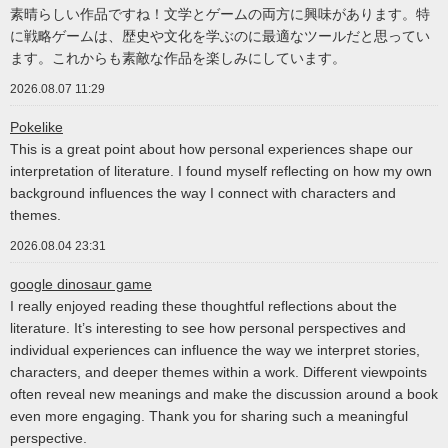
素晴らしい作品ですね！文学とゲームの両方に興味があります。特
に戦略ゲームは、歴史や文化を学ぶのに最適なツールだと思ってい
ます。これからも素敵な作品を楽しみにしています。
2026.08.07 11:29
Pokelike
This is a great point about how personal experiences shape our
interpretation of literature. I found myself reflecting on how my own
background influences the way I connect with characters and
themes.
2026.08.04 23:31
google dinosaur game
I really enjoyed reading these thoughtful reflections about the
literature. It’s interesting to see how personal perspectives and
individual experiences can influence the way we interpret stories,
characters, and deeper themes within a work. Different viewpoints
often reveal new meanings and make the discussion around a book
even more engaging. Thank you for sharing such a meaningful
perspective.