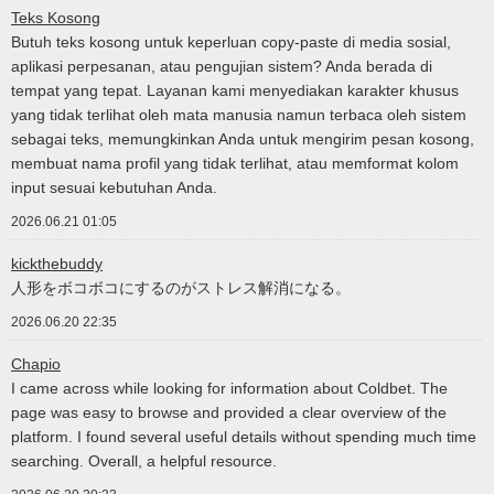
Teks Kosong
Butuh teks kosong untuk keperluan copy-paste di media sosial,
aplikasi perpesanan, atau pengujian sistem? Anda berada di
tempat yang tepat. Layanan kami menyediakan karakter khusus
yang tidak terlihat oleh mata manusia namun terbaca oleh sistem
sebagai teks, memungkinkan Anda untuk mengirim pesan kosong,
membuat nama profil yang tidak terlihat, atau memformat kolom
input sesuai kebutuhan Anda.
2026.06.21 01:05
kickthebuddy
人形をボコボコにするのがストレス解消になる。
2026.06.20 22:35
Chapio
I came across while looking for information about Coldbet. The
page was easy to browse and provided a clear overview of the
platform. I found several useful details without spending much time
searching. Overall, a helpful resource.