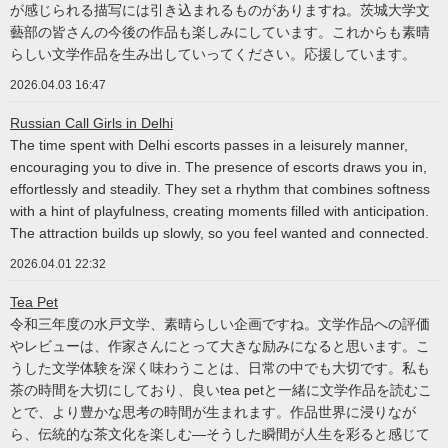
が感じられる描写には引き込まれるものがありますね。茨城大学文
藝部の皆さんの今後の作品も楽しみにしています。これからも素晴
らしい文学作品を生み出していってください。応援しています。
2026.04.03 16:47
Russian Call Girls in Delhi
The time spent with Delhi escorts passes in a leisurely manner,
encouraging you to dive in. The presence of escorts draws you in,
effortlessly and steadily. They set a rhythm that combines softness
with a hint of playfulness, creating moments filled with anticipation.
The attraction builds up slowly, so you feel wanted and connected.
2026.04.01 22:32
Tea Pet
令和三年度の水戸文学、素晴らしい企画ですね。文学作品への評価
やレビューは、作家さんにとって大きな励みになると思います。こ
うした文学体験を深く味わうことは、日常の中でも大切です。私も
茶の時間を大切にしており、良いtea petと一緒に文学作品を読むこ
とで、より豊かな思考の時間が生まれます。作品世界に浸りなが
ら、伝統的な茶文化を楽しむ—そうした瞬間が人生を彩ると感じて