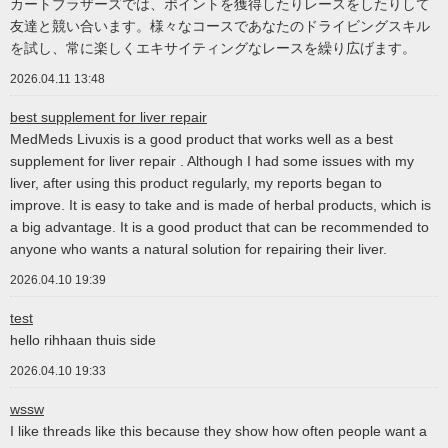
カートブラザーズでは、ポイントを獲得したりレースをしたりして
友達と競い合います。様々なコースであなたのドライビングスキル
を試し、常に楽しくエキサイティングなレースを繰り広げます。
2026.04.11 13:48
best supplement for liver repair
MedMeds Livuxis is a good product that works well as a best
supplement for liver repair . Although I had some issues with my
liver, after using this product regularly, my reports began to
improve. It is easy to take and is made of herbal products, which is
a big advantage. It is a good product that can be recommended to
anyone who wants a natural solution for repairing their liver.
2026.04.10 19:39
test
hello rihhaan thuis side
2026.04.10 19:33
wssw
I like threads like this because they show how often people want a