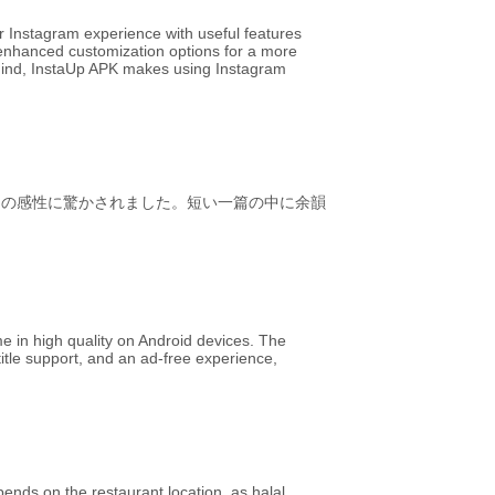
ir Instagram experience with useful features
d enhanced customization options for a more
mind, InstaUp APK makes using Instagram
んの感性に驚かされました。短い一篇の中に余韻
 in high quality on Android devices. The
title support, and an ad-free experience,
nds on the restaurant location, as halal