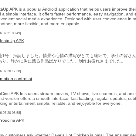
taUp APK is a popular Android application that helps users improve the
 a simple interface. It offers faster performance, easy navigation, an
venient social media experience. Designed with user convenience in 
other, more flexible, and more enjoyable.
6.07.21 00:49
InstaUp APK
苑1号、拝読しました。情景や心情の描写がとても繊細で、学生の皆さ
あり、静かに胸に残る作品ばかりでした。制作お疲れさまでした。
6.07.20 17:38
motion control ai
Cine APK lets users stream movies, TV shows, live channels, and anime
est version offers a smooth interface, fast loading, regular updates, sub
ing entertainment simple, reliable, and enjoyable for everyone.
6.07.20 03:58
Youcine APK
y customers ask whether Dave's Hot Chicken is halal. The answer depe