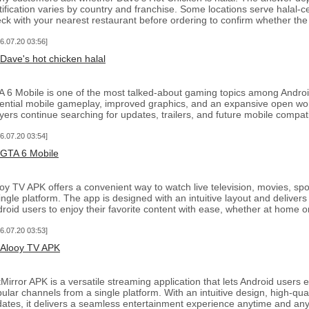
tification varies by country and franchise. Some locations serve halal-ce
ck with your nearest restaurant before ordering to confirm whether th
6.07.20 03:56
Dave's hot chicken halal
 6 Mobile is one of the most talked-about gaming topics among Androi
ential mobile gameplay, improved graphics, and an expansive open wor
yers continue searching for updates, trailers, and future mobile compatib
6.07.20 03:54
GTA 6 Mobile
oy TV APK offers a convenient way to watch live television, movies, s
ingle platform. The app is designed with an intuitive layout and deliver
roid users to enjoy their favorite content with ease, whether at home o
6.07.20 03:53
Alooy TV APK
Mirror APK is a versatile streaming application that lets Android users 
ular channels from a single platform. With an intuitive design, high-qua
ates, it delivers a seamless entertainment experience anytime and an