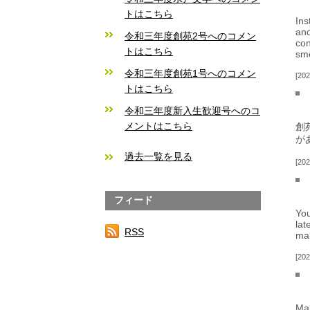
トはこちら
Ins
and
令和三年度創苑2号へのコメン
con
トはこちら
smo
令和三年度創苑1号へのコメン
202
トはこちら
令和三年度新入生歓迎号へのコ
メントはこちら
創
が
過去一覧を見る
202
フィード
You
lat
RSS
mak
202
Man