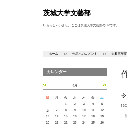
茨城大学文藝部
いらっしゃいませ。ここは茨城大学文藝部のHPです。
ホーム
作品へのコメント
令和三年度
カレンダー
6月
«
»
令
日
月
火
水
木
金
土
1
2
3
4
5
202
6
7
8
9
10
11
12
評
13
14
15
16
17
18
19
20
21
22
23
24
25
26