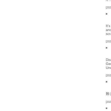
202
It'
ano
scr
202
Dis
Gen
Unc
202
難
202