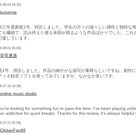
6.08.03 16:32
tuoverse
和三年度創苑1号、拝読しました。学生の方々の瑞々しい感性と独特な
ても繊細で、読み終えた後も余韻が残るような作品ばかりでした。これ
応援しています。
6.08.01 05:05
背景透過
苑1号、拝読しました。作品の細やかな描写が素晴らしいですね。創作
ディオ録音ソフトを使ってみていますが、なかなか良いです。
6.07.25 10:38
online music studio
you're looking for something fun to pass the time, I've been playing unbl
er addictive for quick breaks. Thanks for the review, it’s always helpful
6.07.21 02:56
ClickerFan88