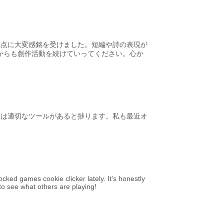
視点に大変感銘を受けました。短編や詩の表現が
からも創作活動を続けていってください。心か
には適切なツールがあると捗ります。私も最近オ
ocked games cookie clicker lately. It’s honestly
 to see what others are playing!