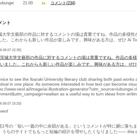
iubungei
21:00
コメント(234)
メント
城大学文藝部の作品に対するコメントの場は貴重ですね。作品の多様性
した。これからも新しい作品が楽しみです。興味がある方は、ぜひ Ai Too
6.08.07 22:35
茨城大学文藝部の作品に対するコメントの場は貴重ですね。作品の多様
いました。これからも新しい作品が楽しみです。興味がある方は、ぜひ
s nice to see the Ibaraki University literary club sharing both past work
tival in one place. As someone interested in how text can become visual
ps://www.veol.ai/image/ai-illustration-generator?utm_source=iubunge
ment&utm_campaign=wailian as a useful way to turn ideas from writin
6.08.07 15:20
veol
苑1号の「短い一篇の中に余韻がある」というコメントが特に腑に落ち
、うちのサイトでももっと短編の紹介を増やしたくなりました—— this dire