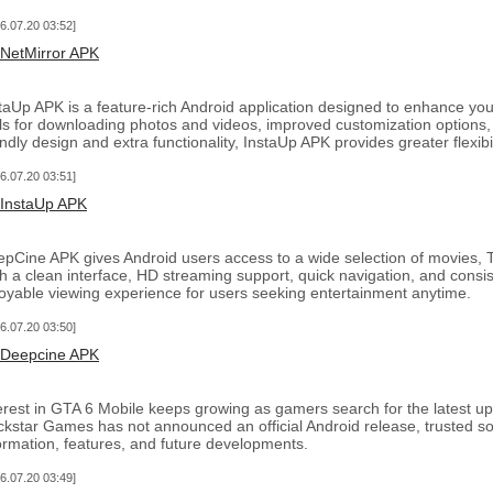
6.07.20 03:52
NetMirror APK
taUp APK is a feature-rich Android application designed to enhance you
ls for downloading photos and videos, improved customization options, 
endly design and extra functionality, InstaUp APK provides greater flexib
6.07.20 03:51
InstaUp APK
pCine APK gives Android users access to a wide selection of movies, T
h a clean interface, HD streaming support, quick navigation, and consis
oyable viewing experience for users seeking entertainment anytime.
6.07.20 03:50
Deepcine APK
erest in GTA 6 Mobile keeps growing as gamers search for the latest u
kstar Games has not announced an official Android release, trusted sou
ormation, features, and future developments.
6.07.20 03:49