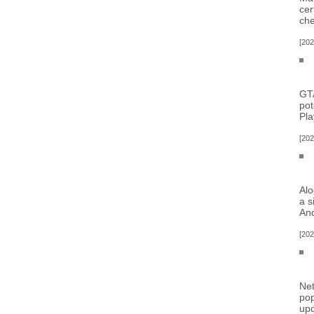
cer
che
202
GTA
pot
Pla
202
Alo
a s
And
202
Net
pop
upd