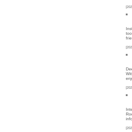
202
Ins
too
fri
202
Dee
Wit
enj
202
Int
Roc
inf
202