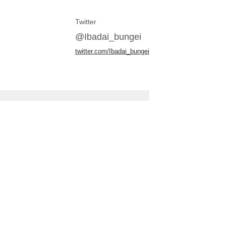
Twitter
@Ibadai_bungei
twitter.com/Ibadai_bungei