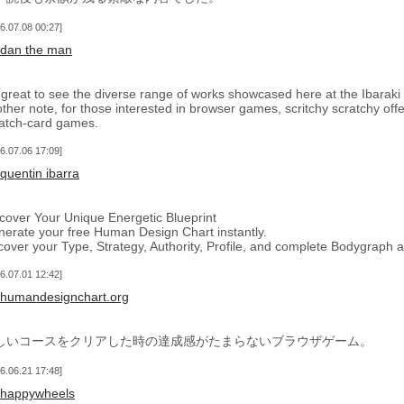
6.07.08 00:27
dan the man
s great to see the diverse range of works showcased here at the Ibaraki
ther note, for those interested in browser games, scritchy scratchy of
atch-card games.
6.07.06 17:09
quentin ibarra
cover Your Unique Energetic Blueprint
erate your free Human Design Chart instantly.
over your Type, Strategy, Authority, Profile, and complete Bodygraph a
6.07.01 12:42
humandesignchart.org
しいコースをクリアした時の達成感がたまらないブラウザゲーム。
6.06.21 17:48
happywheels