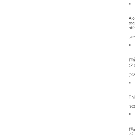
Alo
tog
off
202
作
ジ
202
Thi
202
作
が