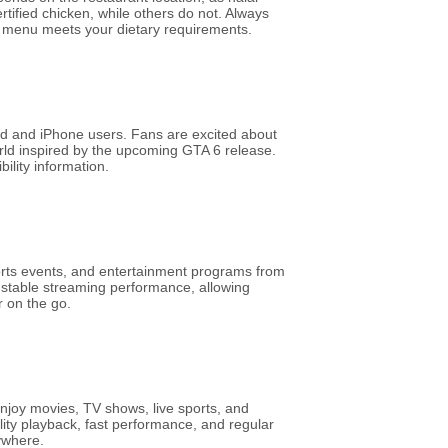
rtified chicken, while others do not. Always
e menu meets your dietary requirements.
d and iPhone users. Fans are excited about
ld inspired by the upcoming GTA 6 release.
ility information.
ports events, and entertainment programs from
s stable streaming performance, allowing
r on the go.
enjoy movies, TV shows, live sports, and
lity playback, fast performance, and regular
ywhere.