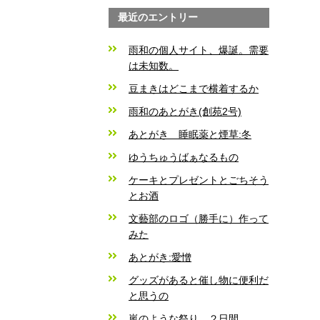
最近のエントリー
雨和の個人サイト、爆誕。需要
は未知数。
豆まきはどこまで横着するか
雨和のあとがき(創苑2号)
あとがき 睡眠薬と煙草:冬
ゆうちゅうばぁなるもの
ケーキとプレゼントとごちそう
とお酒
文藝部のロゴ（勝手に）作って
みた
あとがき:愛憎
グッズがあると催し物に便利だ
と思うの
嵐のような祭り、２日間