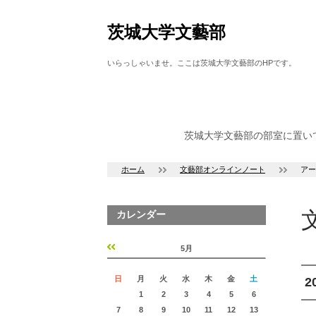
茨城大学文藝部
いらっしゃいませ。ここは茨城大学文藝部のHPです。
茨城大学文藝部の部室に置い
ホーム
文藝部オンラインノート
アー
カレンダー
5月
«
»
日
月
火
水
木
金
土
2
1
2
3
4
5
6
7
8
9
10
11
12
13