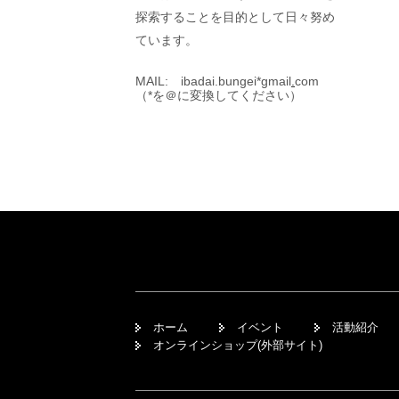
探索することを目的として日々努め
ています。
MAIL: ibadai.bungei*gmail
.
com
（*を＠に変換してください）
ホーム
イベント
活動紹介
オンラインショップ(外部サイト)