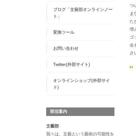
つ
ブログ「文藝部オンラインノー
ま
ト」
た
増
変換ツール
ゴ
会
お問い合わせ
さ
Twitter(外部サイト)
オンラインショップ(外部サイ
ト)
部活案内
文藝部
我々は、文藝という藝術の可能性を