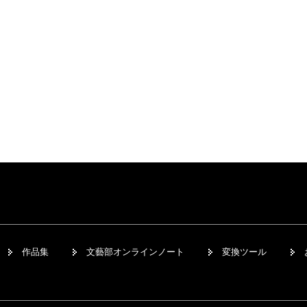
作品集
文藝部オンラインノート
変換ツール