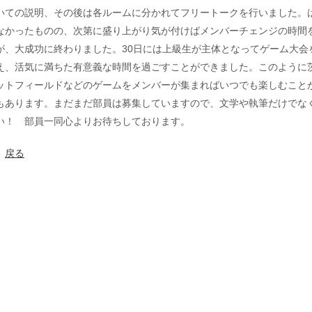
いての説明、その後は各ルームに分かれてフリートークを行いました。
なかったものの、次第に盛り上がり気が付けばメンバーチェンジの時間
が、大成功に終わりました。30日には上級生が主体となってゲーム大会
え、活気に満ちた有意義な時間を過ごすことができました。このように茨
ットフィールドなどのゲームをメンバーが集まればいつでも楽しむこと
もあります。まだまだ部員は募集していますので、文学や執筆だけでな
い！ 部員一同心よりお待ちしております。
戻る