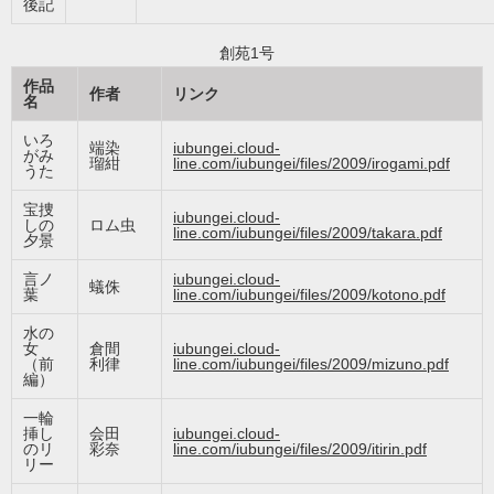
後記
創苑1号
作品
作者
リンク
名
いろ
端染
iubungei.cloud-
がみ
瑠紺
line.com/iubungei/files/2009/irogami.pdf
うた
宝捜
iubungei.cloud-
しの
ロム虫
line.com/iubungei/files/2009/takara.pdf
夕景
言ノ
iubungei.cloud-
蟻侏
葉
line.com/iubungei/files/2009/kotono.pdf
水の
女
倉間
iubungei.cloud-
（前
利律
line.com/iubungei/files/2009/mizuno.pdf
編）
一輪
挿し
会田
iubungei.cloud-
のリ
彩奈
line.com/iubungei/files/2009/itirin.pdf
リー