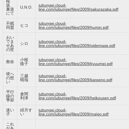
桜
坂、
iubungei.cloud-
U,N.O.
裏道
line.com/iubungei/files/2009/sakurazaka.pdf
にて
不眠
iubungei.cloud-
ヒコ
同盟
line.com/iubungei/files/2009/humin.pdf
おい
でま
iubungei.cloud-
シロ
せあ
line.com/iubungei/files/2009/oidemase.pdf
の世
小桜
iubungei.cloud-
救命
陰子
line.com/iubungei/files/2009/kyuumei.pdf
彼へ
三越
iubungei.cloud-
の想
晴哉
line.com/iubungei/files/2009/kareeno.pdf
い
平行
倉間
iubungei.cloud-
線の
利津
line.com/iubungei/files/2009/heikousen.pdf
季節
迷い
緋月す
iubungei.cloud-
子
い
line.com/iubungei/files/2009/maigo.pdf
これ
があ