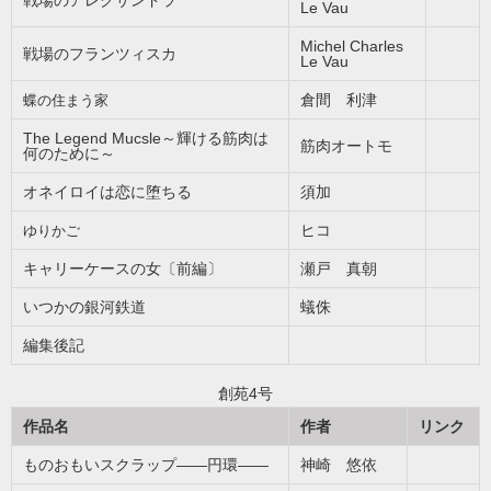
戦場のアレクサンドラ
Le Vau
Michel Charles
戦場のフランツィスカ
Le Vau
倉間 利津
蝶の住まう家
The Legend Mucsle～輝ける筋肉は
筋肉オートモ
何のために～
オネイロイは恋に堕ちる
須加
ヒコ
ゆりかご
キャリーケースの女〔前編〕
瀬戸 真朝
いつかの銀河鉄道
蟻侏
編集後記
創苑4号
作品名
作者
リンク
ものおもいスクラップ――円環――
神崎 悠依