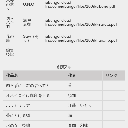
思慕
iubungei.cloud-
の還
U.N.O
line.com/iubungei/files/2009/sibono.pdf
り
切ら
瀬戸
iubungei.cloud-
れた
真朝
line.com/iubungei/files/2009/kirareta.pdf
羽
花の
Saw（そ
iubungei.cloud-
瞼
う）
line.com/iubungei/files/2009/hanano.pdf
編集
後記
創苑2号
作品名
作者
リンク
飾らずに 君のすべてと
薫
オネイロイは階段を下る
須加
パッカサリア
江藤 いもり
蒼にとける鱗
満
水の女（後編）
倉間 利律