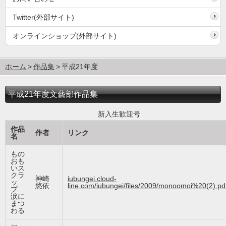
Twitter(外部サイト)
オンラインショップ(外部サイト)
ホーム
作品集
平成21年度
平成21年度文藝部作品集
新入生歓迎号
作品
作者
リンク
名
もの
おも
いス
クラ
神崎
iubungei.cloud-
ッ
悠依
line.com/iubungei/files/2009/monoomoi%20(2).pd
プ
涙に
まつ
わる