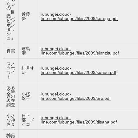
たし
の
「目
近藤
iubungei.cloud-
隠し
夢
line.com/iubungei/files/2009/korega.pdf
ピン
ポン
ダッ
シ
ュ」
君島
iubungei.cloud-
真実
聖
line.com/iubungei/files/2009/sinnzitu.pdf
スノ
ウホ
緋月す
iubungei.cloud-
ワイ
い
line.com/iubungei/files/2009/sunou.pdf
ト
ある
文筆
小桜
iubungei.cloud-
家の
陰子
line.com/iubungei/files/2009/aru.pdf
現在
調査
小さ
日下
iubungei.cloud-
な神
部 メ
line.com/iubungei/files/2009/tiisana.pdf
さま
イコ
編集