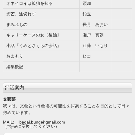
オネイロイは孤独を知る
須加
光芒、途切れず
鉛玉
まみれもの
長月 あおい
キャリーケースの女〔後編〕
瀬戸 真朝
小話『うめとさくらの会話』
江藤 いもり
おまもり
ヒコ
編集後記
部活案内
文藝部
我々は、文藝という藝術の可能性を探索することを目的として日々
努めています。
MAIL: ibadai.bungei*gmail
.
com
（*を＠に変換してください）