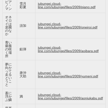
ピア
雪月
iubungei.cloud-
ノ・
彩夏
line.com/iubungei/files/2009/piano.pdf
マン
オネ
イロ
イは
iubungei.cloud-
須加
楽園
line.com/iubungei/files/2009/oneiroi.pdf
のな
か
青い
薔薇
iubungei.cloud-
の咲
鉛弾
line.com/iubungei/files/2009/aoibara.pdf
く場
所
夢に
向か
って
唐沖
iubungei.cloud-
走る
大助
line.com/iubungei/files/2009/yumeni.pdf
とい
うこ
と
蒼に
iubungei.cloud-
浮か
満
line.com/iubungei/files/2009/aoniukabu.pdf
ぶ鱗