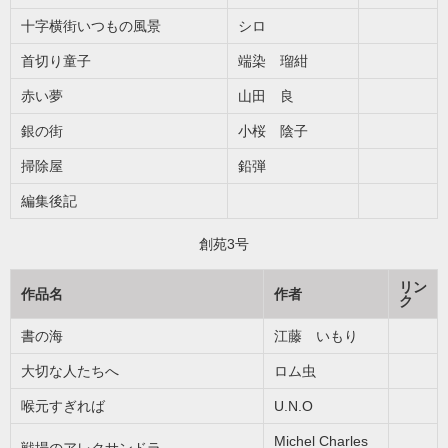
十字横街いつもの風景
シロ
首切り童子
端染 瑠紺
赤い夢
山田 良
銀の街
小桜 陰子
掃除屋
鉛弾
編集後記
創苑3号
リン
作品名
作者
ク
書の海
江藤 いもり
大切な人たちへ
ロム虫
喉元すぎれば
U.N.O
Michel Charles