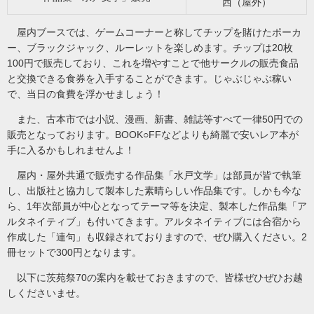
西（屋外）
屋内ブースでは、ゲームコーナーと称してチップを賭けたポーカ
ー、ブラックジャック、ルーレットを楽しめます。チップは20枚
100円で販売しており、これを増やすことで他サークルの販売食品
と交換できる食券を入手することができます。じゃぶじゃぶ稼い
で、当日の食費を浮かせましょう！
また、古本市では小説、漫画、新書、雑誌等すべて一律50円での
販売となっております。BOOK○FFなどよりも綺麗で安いレア本が
手に入るかもしれませんよ！
屋内・屋外共通で販売する作品集「水戸文学」は部員が皆で執筆
し、出版社と協力して製本した素晴らしい作品集です。しかも今な
ら、1年次部員が中心となってテーマ等を決定、製本した作品集「ア
ルタネイティブ」も付いてきます。アルタネイティブには合宿から
作成した「連句」も収録されておりますので、ぜひ購入ください。2
冊セットで300円となります。
以下に茨苑祭70の案内を載せておきますので、皆様ぜひぜひお越
しくださいませ。