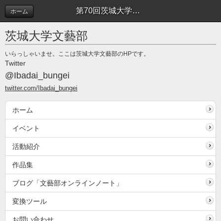
第70回茨城大学全学茨苑祭に参加します！ | イベント
ホーム
茨城大学文藝部
いらっしゃいませ。ここは茨城大学文藝部のHPです。
Twitter
@Ibadai_bungei
twitter.com/Ibadai_bungei
ホーム
イベント
活動紹介
作品集
ブログ「文藝部オンラインノート」
変換ツール
お問い合わせ