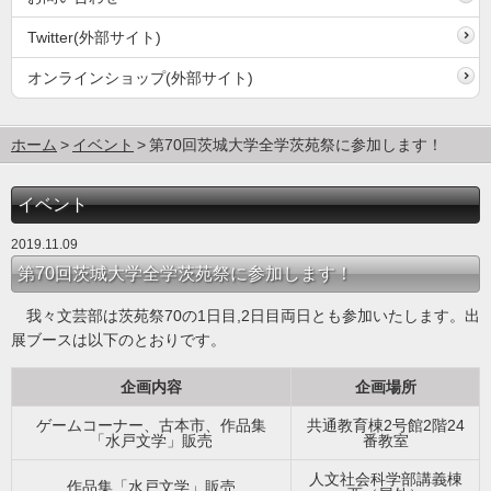
Twitter(外部サイト)
オンラインショップ(外部サイト)
ホーム
イベント
第70回茨城大学全学茨苑祭に参加します！
イベント
2019.11.09
第70回茨城大学全学茨苑祭に参加します！
我々文芸部は茨苑祭70の1日目,2日目両日とも参加いたします。出
展ブースは以下のとおりです。
企画内容
企画場所
ゲームコーナー、古本市、作品集
共通教育棟2号館2階24
「水戸文学」販売
番教室
人文社会科学部講義棟
作品集「水戸文学」販売