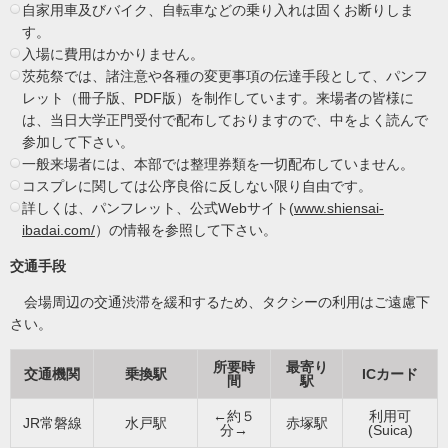
自家用車及びバイク、自転車などの乗り入れは固くお断りしま
す。
入場に費用はかかりません。
茨苑祭では、諸注意や各種の変更事項の伝達手段として、パンフ
レット（冊子版、PDF版）を制作しています。来場者の皆様に
は、当日大学正門受付で配布しておりますので、中をよく読んで
参加して下さい。
一般来場者には、本部では整理券類を一切配布していません。
コスプレに関しては公序良俗に反しない限り自由です。
詳しくは、パンフレット、公式Webサイト(
www.shiensai-
ibadai.com/
）の情報を参照して下さい。
交通手段
会場周辺の交通渋滞を緩和するため、タクシーの利用はご遠慮下
さい。
所要時
最寄り
交通機関
乗換駅
ICカード
間
駅
←約５
利用可
JR常磐線
水戸駅
赤塚駅
分→
(Suica)