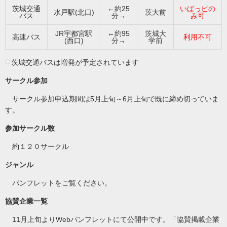
茨城交通
←約25
いばっピの
水戸駅(北口)
茨大前
バス
分→
み可
JR宇都宮駅
←約95
茨城大
高速バス
利用不可
(西口)
分→
学前
茨城交通バスは増発が予定されています
サークル参加
サークル参加申込期間は5月上旬～6月上旬で既に締め切っていま
す。
参加サークル数
約１２０サークル
ジャンル
パンフレットをご覧ください。
協賛企業一覧
11月上旬よりWebパンフレットにて公開中です。「協賛掲載企業