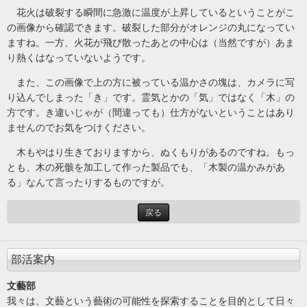
花火は破裂する瞬間に急激に温度が上昇しているということがこ
の画像から確認できます。破裂した部分がオレンジの丸になってい
ますね。一方、火花が飛び散ったあとの中心は（当然ですが）あま
り熱くはなっていないようです。
また、この画像で上の方に被っている温かさの塊は、カメラに写
り込んでしまった「き」です。霊気とかの「気」ではなく「木」の
方です。き違いじゃが（間違っても）仕方がないということはあり
ませんのでお気をつけください。
木もやはり生きておりますから、ぬくもりがあるのですね。もっ
とも、木の死骸を加工して作った製品でも、「木製の温かみがあ
る」なんて言ったりするものですが。
戻る
部活案内
文藝部
我々は、文藝という藝術の可能性を探索することを目的として日々