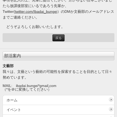
事項を記入の上、先輩に提出ください。分からない点等ございまし
たら放課後部室にいるであろう先輩か、
Twitter(
twitter.com/Ibadai_bungei
）のDMか文藝部のメールアドレス
までご連絡ください。
どうぞよろしくお願いいたします。
戻る
部活案内
文藝部
我々は、文藝という藝術の可能性を探索することを目的として日々
努めています。
MAIL: ibadai.bungei*gmail
.
com
（*を＠に変換してください）
ホーム
イベント