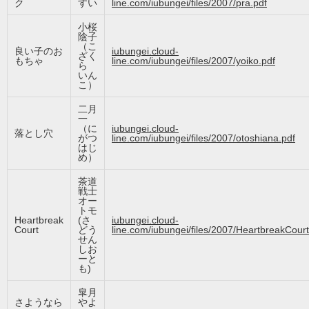
ク
すい
line.com/iubungei/files/2007/pra.pdf
小桜
陰子
（こ
良い子のお
iubungei.cloud-
ざく
もちゃ
line.com/iubungei/files/2007/yoiko.pdf
ら
いん
こ）
二月
一
（に
iubungei.cloud-
落とし穴
がつ
line.com/iubungei/files/2007/otoshiana.pdf
はじ
め）
茶道
戦士
オー
トモ
Heartbreak
(さ
iubungei.cloud-
Court
どう
line.com/iubungei/files/2007/HeartbreakCourt
せん
しお
ーと
も)
皐月
さようなら
やよ