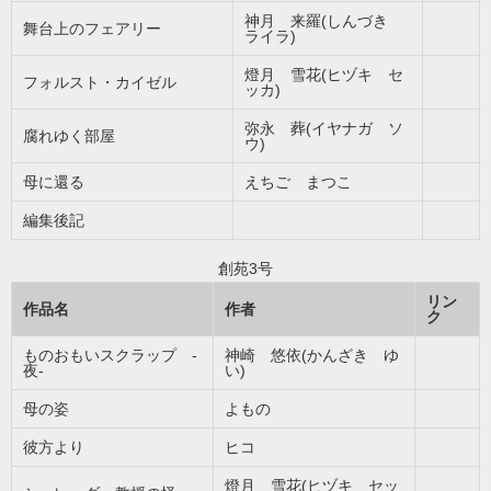
神月 来羅(しんづき
舞台上のフェアリー
ライラ)
燈月 雪花(ヒヅキ セ
フォルスト・カイゼル
ッカ)
弥永 葬(イヤナガ ソ
腐れゆく部屋
ウ)
母に還る
えちご まつこ
編集後記
創苑3号
リン
作品名
作者
ク
ものおもいスクラップ -
神崎 悠依(かんざき ゆ
夜-
い)
母の姿
よもの
彼方より
ヒコ
燈月 雪花(ヒヅキ セッ