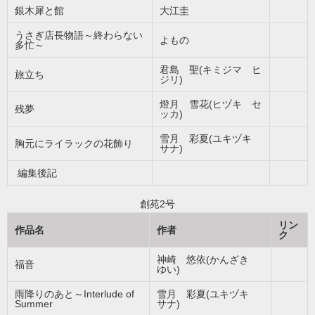
銀木犀と館
大江圭
うさぎ店長物語～終わらない
よもの
多忙～
君島 聖(キミジマ ヒ
旅立ち
ジリ)
燈月 雪花(ヒヅキ セ
残夢
ッカ)
雪月 彩夏(ユキヅキ
胸元にライラックの花飾り
サナ)
編集後記
創苑2号
リン
作品名
作者
ク
神崎 悠依(かんざき
福音
ゆい)
雨降りのあと～Interlude of
雪月 彩夏(ユキヅキ
Summer
サナ)