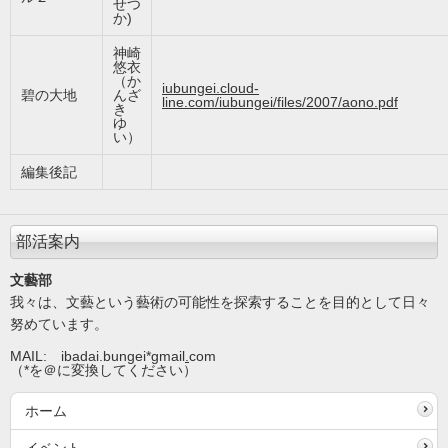
せつ
か)
神崎
悠衣
（か
iubungei.cloud-
碧の大地
んざ
line.com/iubungei/files/2007/aono.pdf
き
ゆ
い）
編集後記
部活案内
文藝部
我々は、文藝という藝術の可能性を探索することを目的として日々
努めています。
MAIL: ibadai.bungei*gmail
.
com
（*を＠に変換してください）
ホーム