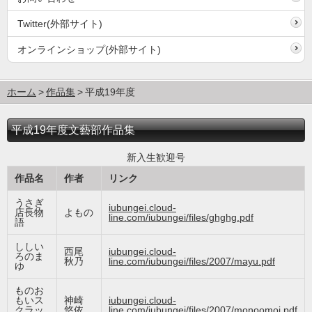
Twitter(外部サイト)
オンラインショップ(外部サイト)
ホーム
作品集
平成19年度
平成19年度文藝部作品集
新入生歓迎号
作品名
作者
リンク
うさぎ
iubungei.cloud-
店長物
よもの
line.com/iubungei/files/ghghg.pdf
語
ししい
西尾
iubungei.cloud-
ろのま
秋乃
line.com/iubungei/files/2007/mayu.pdf
ゆ
ものお
もいス
神崎
iubungei.cloud-
クラッ
悠依
line.com/iubungei/files/2007/monoomoi.pdf