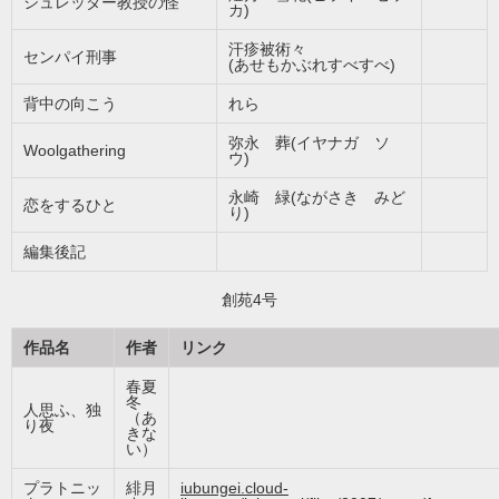
シュレッダー教授の怪
カ)
汗疹被術々
センパイ刑事
(あせもかぶれすべすべ)
背中の向こう
れら
弥永 葬(イヤナガ ソ
Woolgathering
ウ)
永崎 緑(ながさき みど
恋をするひと
り)
編集後記
創苑4号
作品名
作者
リンク
春夏
冬
人思ふ、独
（あ
り夜
きな
い）
プラトニッ
緋月
iubungei.cloud-