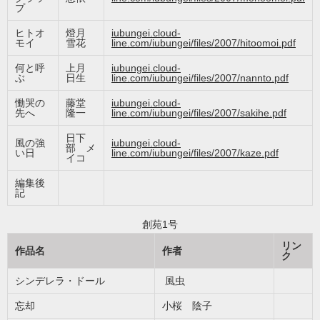
プ
ヒトオ
燈月
iubungei.cloud-
モイ
雪花
line.com/iubungei/files/2007/hitoomoi.pdf
何と呼
上月
iubungei.cloud-
ぶ
日生
line.com/iubungei/files/2007/nannto.pdf
慟哭の
藤堂
iubungei.cloud-
先へ
隆一
line.com/iubungei/files/2007/sakihe.pdf
日下
風の強
iubungei.cloud-
部 メ
い日
line.com/iubungei/files/2007/kaze.pdf
イコ
編集後
記
創苑1号
リン
作品名
作者
ク
シンデレラ・ドール
風虫
忘却
小桜 陰子