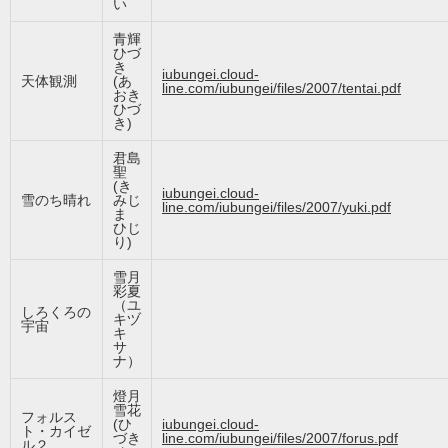
い
青輝
ひづ
き
iubungei.cloud-
天体観測
(あ
line.com/iubungei/files/2007/tentai.pdf
おき
ひづ
き)
君島
聖
(き
iubungei.cloud-
雪のち晴れ
みじ
line.com/iubungei/files/2007/yuki.pdf
ま
ひじ
り)
雪月
彩夏
（ユ
しろくろの
キヅ
宇宙
キ
サ
ナ）
燈月
雪花
フォルス
(ひ
iubungei.cloud-
ト・カイゼ
づき
line.com/iubungei/files/2007/forus.pdf
ル２