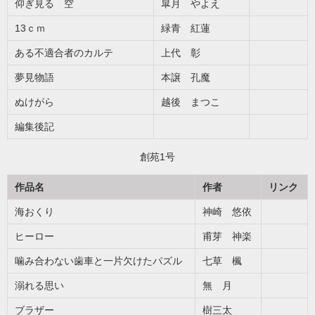
仰ぎ見る 空
皐月 やよえ
13ｃｍ
緑青 紅蓮
ある不適合者のカルテ
上代 彰
夢見物語
本譲 孔魔
ぬけがら
越後 まつこ
編集後記
創苑1号
作品名
作者
リンク
海おくり
神崎 悠依
ヒーロー
甫芽 神楽
噛み合わない歯車と一片欠けたパズル
七草 楓
溺れる思い
無 月
ブラザー
樹三太