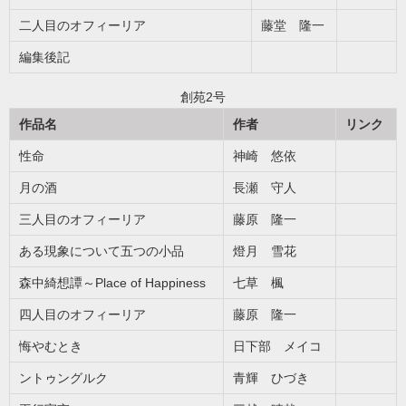
二人目のオフィーリア
藤堂 隆一
編集後記
創苑2号
作品名
作者
リンク
性命
神崎 悠依
月の酒
長瀬 守人
三人目のオフィーリア
藤原 隆一
ある現象について五つの小品
燈月 雪花
森中綺想譚～Place of Happiness
七草 楓
四人目のオフィーリア
藤原 隆一
悔やむとき
日下部 メイコ
ントゥングルク
青輝 ひづき