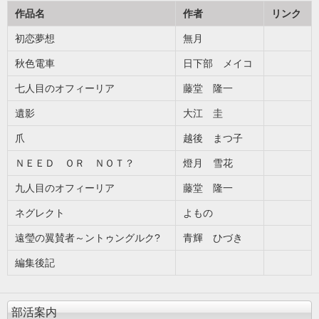
作品名
作者
リンク
初恋夢想
無月
秋色電車
日下部 メイコ
七人目のオフィーリア
藤堂 隆一
遺影
大江 圭
爪
越後 まつ子
ＮＥＥＤ ＯＲ ＮＯＴ？
燈月 雪花
九人目のオフィーリア
藤堂 隆一
ネグレクト
よもの
遠瑩の翼賛者～ントゥングルク?
青輝 ひづき
編集後記
部活案内