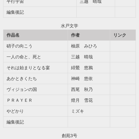
平行宇宙
三越 晴哉
編集後記
水戸文学
作品名
作者
リンク
硝子の向こう
柚原 みひろ
一人の命と、死と
三越 晴哉
それは始まりとなる宴
緋鶯 悠鴉
あかときくたち
神崎 悠依
ヴィジョンの国
西尾 秋乃
ＰＲＡＹＥＲ
燈月 雪花
やどかり
ミズキ
編集後記
創苑3号